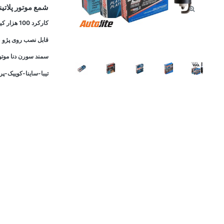
شمع موتور پلاتینیوم پایه کوتاه اتول
کارکرد 100 هزار کیلومتری بدلیل پلاتینیوم ضخیم
قابل نصب روی پژو 405-پارس-سمند موتور XU7 تکسوز و دوگانه
سمند سورن دنا موتور 7
تیبا-ساینا-کوییک-پرای