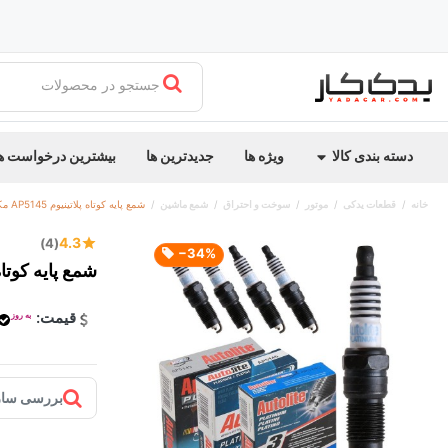
جستجو در محصولات
دسته بندی کالا
ویژه ها
جدیدترین ها
بیشترین درخواست ه
خانه
قطعات یدکی
موتور
سوخت و احتراق
شمع ماشین
شمع پایه کوتاه پلاتینیوم AP5145 مکزیک
4.3
(4)
‎−34%
شمع پایه کوتاه پلاتینی
قیمت:
به روز
بررسی ساز