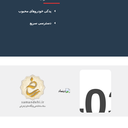
مشکی
یدکی خودروهای محبوب
16
دسترسی سریع
14
کونیک
ثابت
60 هزار کیلومتر
جعبه 4تایی
شمع موتور