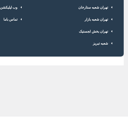
رنگ خط
تهران شعبه ستارخان
وب اپلیکشن
سایز آچار
تهران شعبه بازار
تماس باما
سایز رزوه
تهران بخش لجستیک
نوع واشر
شعبه تبریز
ترمینال
کارکرد
بسته بندی
دسته بندی