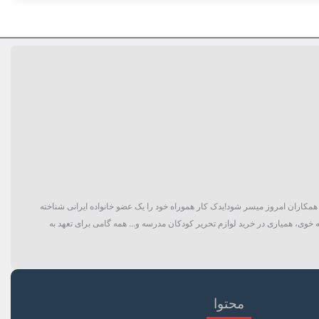
گان و حتی همکاران امروز میسر شود!یدک کار هموراه خود را یک عضو خانواده ایرانی شناخته
 خوی، همیاری در خرید لوازم تحریر کودکان مدرسه و... همه گامی برای تعهد به
 جرقه زنی پیشرفته, هسته مس, چینی مقره‌ای (محافظت از تخلیه الکتریکی)
محتوا