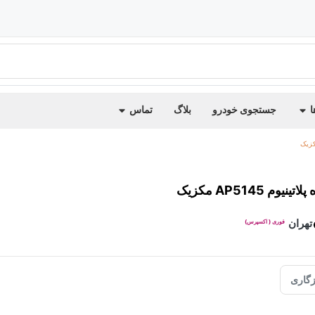
ا
جستجوی خودرو
بلاگ
تماس
وم AP5145 مکزیک
تهران
فوری ( اکسپرس)
گاری