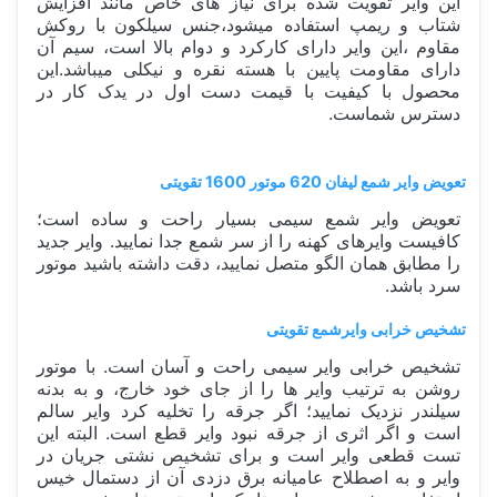
این وایر تقویت شده برای نیاز های خاص مانند افزایش
شتاب و ریمپ استفاده میشود،جنس سیلکون با روکش
مقاوم ،این وایر دارای کارکرد و دوام بالا است، سیم آن
دارای مقاومت پایین با هسته نقره و نیکلی میباشد.این
محصول با کیفیت با قیمت دست اول در یدک کار در
دسترس شماست.
تعویض وایر شمع لیفان 620 موتور 1600 تقویتی
تعویض وایر شمع سیمی بسیار راحت و ساده است؛
کافیست وایرهای کهنه را از سر شمع جدا نمایید. وایر جدید
را مطابق همان الگو متصل نمایید، دقت داشته باشید موتور
سرد باشد.
تشخیص خرابی وایرشمع تقویتی
تشخیص خرابی وایر سیمی راحت و آسان است. با موتور
روشن به ترتیب وایر ها را از جای خود خارج، و به بدنه
سیلندر نزدیک نمایید؛ اگر جرقه را تخلیه کرد وایر سالم
است و اگر اثری از جرقه نبود وایر قطع است. البته این
تست قطعی وایر است و برای تشخیص نشتی جریان در
وایر و به اصطلاح عامیانه برق دزدی آن از دستمال خیس