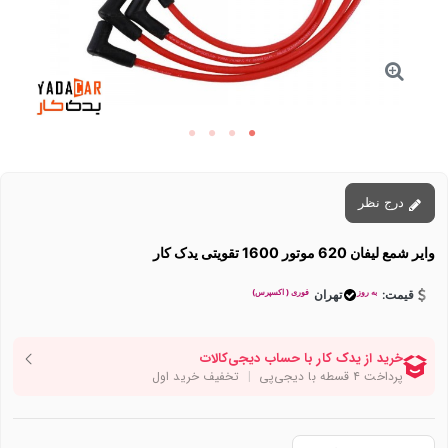
درج نظر
وایر شمع لیفان 620 موتور 1600 تقویتی یدک کار
به روز
فوری ( اکسپرس)
قیمت:
تهران