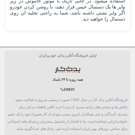
استفاده میشود. در جایی تاریک با موتور خاموش در زیر
وایر ها یک دستمال خیس قرار دهید، با روشن کردن خودرو
اگر وایر نشتی داشته باشد، شما به راحتی تخلیه ان روی
دستمال را خواهید دید.
ساخت کشور
ایران Iran
اولین فروشگاه آنلاین یدکی خودرو ایران
کارکرد
50هزار کیلومتر
بسته بندی
جعبه تکی
همه روزه تا ۲۴ بامداد
دسته بندی
وایر
34831
فروشگاه آنلاین یدک کار در سال 1393 بصورت رسمی شروع به فعالیت نمود،
چالش ها و سختی های زیادی سپری کردیم تا خرید آنلاین قطعات یدکی برای
مصرف کنندگان و حتی همکاران امروز میسر شود!یدک کار هموراه خود را یک عضو
خانواده ایرانی شناخته است. ما با افتخار از پتانسیل مشتریان و شبکه های اجتماعی
برای ساختن روزهای بهتر ایران استفاده کرده ایم. رخداد های غم انگیزی مانند