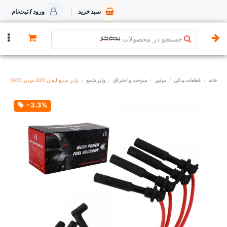
سبد خرید
ورود / ثبت‌نام
جستجو در محصولات
خانه
قطعات یدکی
موتور
سوخت و احتراق
وایر شمع
وایر شمع لیفان 620 موتور 1600 تقویتی یدک کار
‎−3.3%