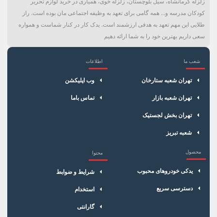
زلزله کرمانشاه، سیل بلوچستان، زلزله خوی، همیاری در خرید لوازم تحریر
کودکان مدرسه و... همه گامی برای تعهد به وظیفه اجتماعی مان بوده است. راز
طلایی این مهم تعهد به هدفی ارزشمند است. یدک کار در کنار شماست و همواره
سعی داریم بهترین خود را به شما ارائه دهیم
شعب ما
اطلاعات
×
سبد خرید
تهران شعبه ستارخان
وب اپلیکشن
تهران شعبه بازار
تماس باما
تهران بخش لجستیک
شعبه تبریز
محصول
محتوا
یدکی خودروهای محبوب
شرایط و ضوابط
دسترسی سریع
استخدام
گارانتی