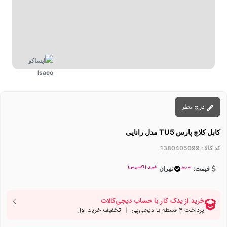
درج نظر
کابل کلاچ پارس TU5 مدل رانایی
کد کالا :
1380405099
به روز
فوری ( اکسپرس)
قیمت:
تهران