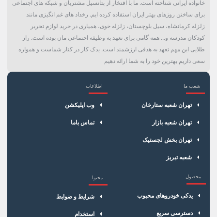
خانواده ایرانی شناخته است. ما با افتخار از پتانسیل مشتریان و شبکه های اجتماعی
برای ساختن روزهای بهتر ایران استفاده کرده ایم. رخداد های غم انگیزی مانند
زلزله کرمانشاه، سیل بلوچستان، زلزله خوی، همیاری در خرید لوازم تحریر
کودکان مدرسه و... همه گامی برای تعهد به وظیفه اجتماعی مان بوده است. راز
طلایی این مهم تعهد به هدفی ارزشمند است. یدک کار در کنار شماست و همواره
سعی داریم بهترین خود را به شما ارائه دهیم
شعب ما
اطلاعات
×
سبد خرید
تهران شعبه ستارخان
وب اپلیکشن
تهران شعبه بازار
تماس باما
تهران بخش لجستیک
شعبه تبریز
محصول
محتوا
یدکی خودروهای محبوب
شرایط و ضوابط
دسترسی سریع
استخدام