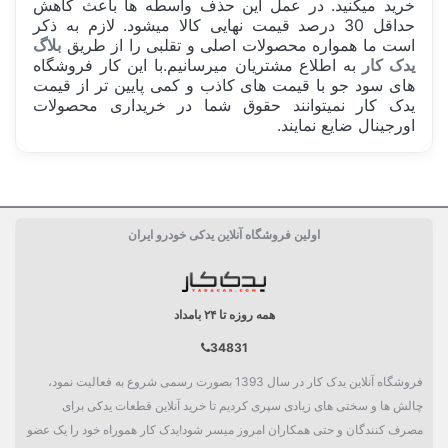
خرید میکنید. در عمل این حذف واسطه ها باعث کاهش
حداقل 30 درصد قیمت نهایی کالا میشود. لازم به ذکر
است ما همواره محصولات اصلی و تقلبی را از طریق
بلاگ
یدک کار
به اطلاع مشتریان میرسانیم.با این کار فروشگاه
های سود جو با قیمت های کاذب و کمی پایین تر از قیمت
یدک کار نمیتوانند حقوق شما در خریداری محصولات
اورجینال ضایع نمایند.
ساخت کشور
ایران Iran
اولین فروشگاه آنلاین یدکی خودرو ایران
دسته بندی
گیربکس و چرخ
همه روزه تا ۲۴ بامداد
34831
فروشگاه آنلاین یدک کار در سال 1393 بصورت رسمی شروع به فعالیت نمود،
چالش ها و سختی های زیادی سپری کردیم تا خرید آنلاین قطعات یدکی برای
مصرف کنندگان و حتی همکاران امروز میسر شود!یدک کار هموراه خود را یک عضو