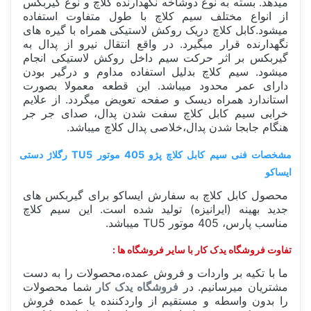
میدهد. بسته به نوع دوشاخه نگهدارنده کلاچ و نوع گیربکس
از انواع مختلف سیم کلاچ با طول متفاوت استفاده
میشود.کابل کلاچ دریک روکش لاستیکی همراه با گیره های
نگهدارنده قرار میگیرد. در واقع انتقال نیرو از پدال به
گیربکس بر اثر حرکت سیم داخل روکش لاستیکی انجام
میشود. سیم کلاچ بدلیل استفاده مداوم و درگیر بودن
دارای عمر محدود میباشد. این قطعه معمولا بصورت
استاندارد همراه دیسک و صفحه تعویض میگردد. از علایم
خرابی سیم کابل کلاچ سفت شدن پدال، صدای جر جر
هنگام جابجا شدن پدال،خلاصی پدال کلاچ میباشد.
مشخصات فنی سیم کابل کلاچ پژو 405 موتور TU5 رگلاژ دستی
ایساکو
محصول کابل کلاچ به سفارش ایساکو برای گیربکس های
جدید بهینه (ایرانیزه) تولید شده است. این سیم کلاچ
مناسب پارس، 405 موتور TU5 میباشد.
تفاوت فروشگاه یدک کار با سایر فروشگاه ها :
ما با تکیه بر واردات و فروش عمده،محصولات را به دست
مشتریان میرسانیم. در
فروشگاه یدک کار
شما محصولات
را بدون واسطه و مستقیم از واردکننده یا عمده فروش